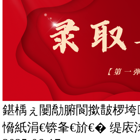
鍖楀ぇ闄勪腑閬撳皵椤垮
愶紙涓€锛夆€斺€� 缇