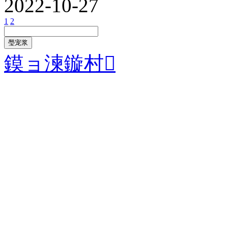
2022-10-27
1
2
璺宠浆
鏌ョ湅鏇村