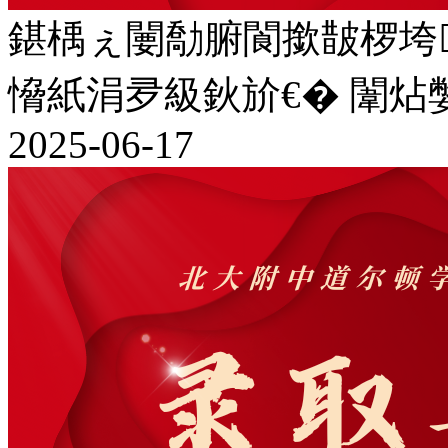
鍖楀ぇ闄勪腑閬撳皵椤垮
愶紙涓夛級鈥斺€� 闈
2025-06-17