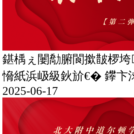
鍖楀ぇ闄勪腑閬撳皵椤垮
愶紙浜岋級鈥斺€� 鑻
2025-06-17