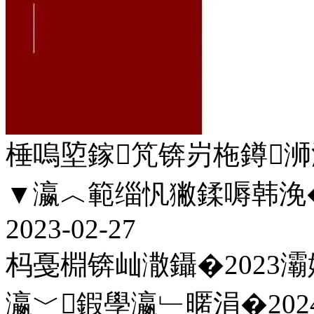
棰嗚埅鎵竼锛岃柂鐏浉
▼瀛︿範缁忛獙鍒嗕韩浼
2023-02-27
杩戞棩锛屾潵鑷�2023灞
瀛﹀鍜學瀛﹂暱涓�202