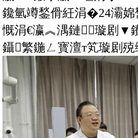
鑱氫竴鍫傦紝涓�24灞婂
慨涓€瀛︽湡鏈璇剧▼
鑷繁鍦ㄥ寳澶т笂璇剧