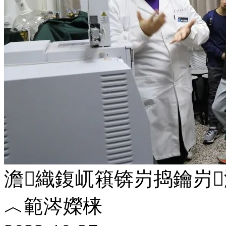
澹織鍑屼簯锛岃捣鑰岃
︿範涔嬫梾