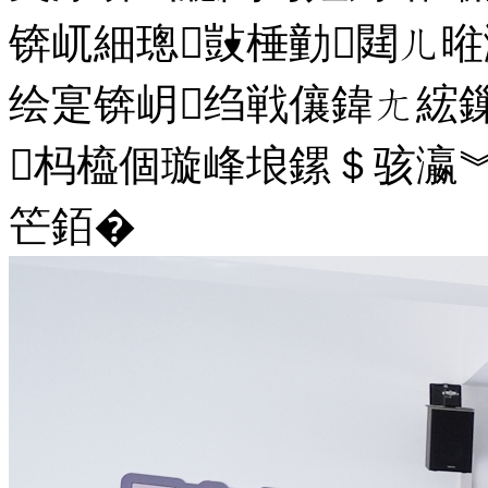
锛屼細璁敱棰勭閮ㄦ
绘寔锛岄绉戦儴鍏ㄤ綋
杩橀個璇峰埌鏍＄骇瀛
笀銆�