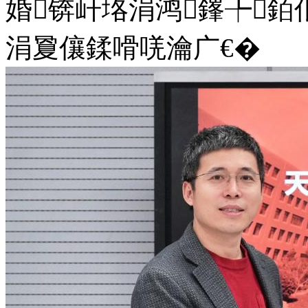
婚锛屽垎涓鸿鎽╄銆
涓夐儴鍒嗗唴瀹广€�