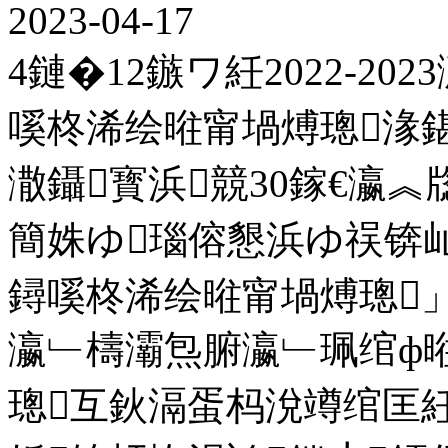
2023-04-17
4鏈�12鏃ワ紝2022-2
嗘柊浠绘暀甯堝煿璁湪
潵鑷寳浜競30鎵€瀛
簡姝ゆ瑙傛懇浜ゆ祦锛
鐞嗘柊浠绘暀甯堝煿璁
瀛﹂檮灞炰腑瀛﹂珮绾ф
璁互鈥滆蛋杩涗竴绾匡