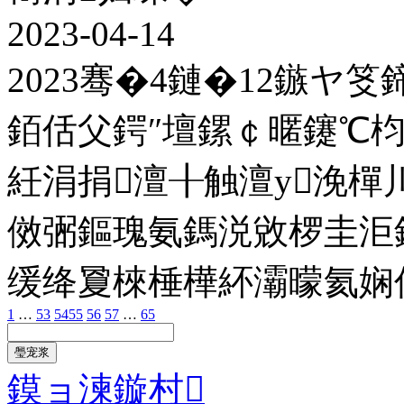
2023-04-14
2023骞�4鏈�12鏃ヤ
銆佸父鍔″壇鏍￠暱鑳℃枃
紝涓捐澶╂触澶у浼樿
傚弻鏂瑰氨鎷涚敓椤圭洰
缓绛夐棶棰樺紑灞曚氦娴
1
…
53
54
55
56
57
…
65
璺宠浆
鏌ョ湅鏇村