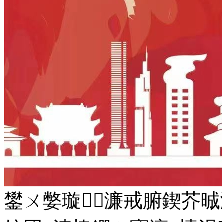
鐢ㄨ嫳璇濂戒腑鍥芥晠浜