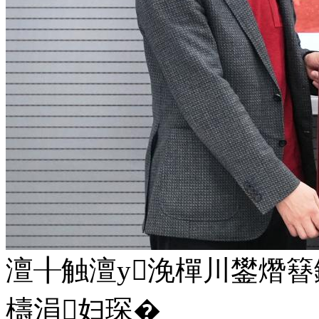
澶╂触澶у浼樿川鐢熸簮
檮涓妇琛�