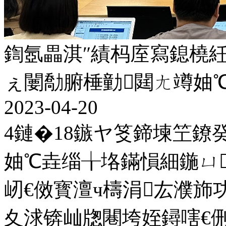
鍧氬畾淇″績杩庢寫鎴橈紝
ぇ闄勪腑棰勭閮ㄤ竴妯
2023-04-20
4鏈�18鏃ヤ笅鍗堜笁鐐
妯℃垚缁╁垎鏋愪細鍦ㄩ
屻€傚寳澶ч檮涓厷濮
夊浗锛屾牎闀垮姪鐞嗐€