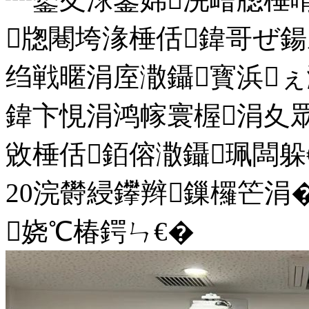
牎闀垮湪棰佸鍏哥ぜ鍚
绉戦暱涓庢潵鑷寳浜ぇ
鍏卞悓涓鸿幏寰楃涓夊眾
敓棰佸銆傛潵鑷珮闆躲
20浣欎綅鑻辫鏁欏笀涓
娆℃椿鍔ㄣ€�