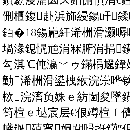
侀檲鍑赴浜斾綅鍚屽鍒嗗
銆�18鍚嶏紝浠栦滑灏
堝湪鎴愰兘涓冧腑涓捐
勾淇℃伅瀛﹀ゥ鏋楀尮鍏嬬
勭浠栦滑鍙栧緱浣崇哗锛
栨浣滀负姝ｅ紡閫夋墜鐨
笉楦ｅ垯宸层€佷竴楦ｆ
帴鐝殑甯姵闅嗗拰钄″