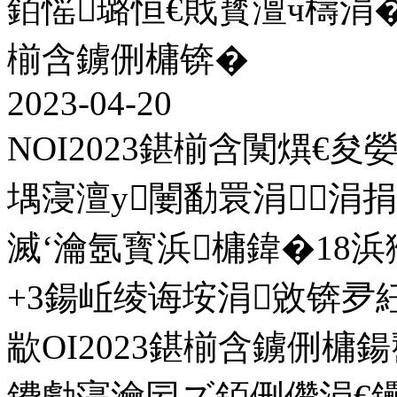
銆愮璐恒€戝寳澶ч檮涓�
椾含鐪侀槦锛�
2023-04-20
NOI2023鍖椾含闃熼€
堣寖澶у闄勫睘涓涓
滅‘瀹氬寳浜槦鍏�18浜
+3鍚岴绫诲垵涓敓锛夛
歂OI2023鍖椾含鐪侀
鐨勮寖瀹囩ズ銆侀儹涓€鑸