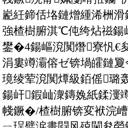
嶏紝鍗佸垎鏈熷緟浠栦滑
強楂樹腑淇℃伅绔炶禌鍚
鐢�4鍚嶇渷闃熸寮忛
涓婁竴灞傛ゼ锛堝皬鏈夐
璄绫荤渷闃燂級銆傜璐
鍚屽鍜屾潨鏄婏紙鍒濅竴
帴鐝�/楂樹腑锛変袱浣
ㄧ珵璧涙畫閰风殑閫夋嫈