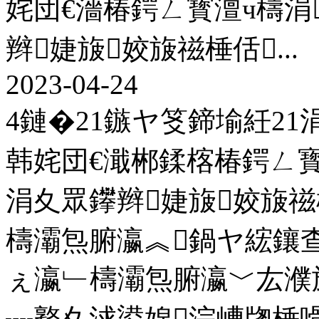
姹団€濇椿鍔ㄥ寳澶ч檮涓
辫婕旇姣旇禌棰佸...
2023-04-24
4鏈�21鏃ヤ笅鍗堬紝2
韩姹団€濈郴鍒楁椿鍔ㄥ寳
涓夊眾鑻辫婕旇姣旇禌
檮灞炰腑瀛︽鍋ヤ綋鑲查
ぇ瀛﹂檮灞炰腑瀛﹀厷濮
┈鐜夊浗鍙婂浣嶆牎棰