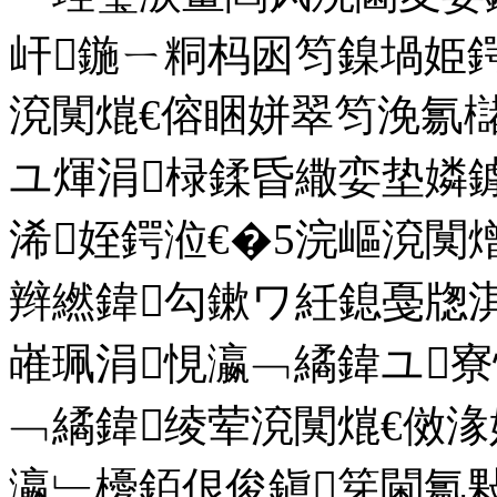
屽鍦ㄧ粡杩囦笉鎳堝姫
渷闃熴€傛睏姘翠笉浼氱
ユ煇涓椂鍒昏繖娈垫嫾
浠姪鍔涖€�5浣嶇渷闃熷
辫繎鍏勾鏉ワ紝鎴戞牎
嶉珮涓悓瀛﹁繘鍏ユ寮
﹁繘鍏绫荤渷闃熴€傚
瀛﹂櫌銆佷俊鎭笌閫氱敤