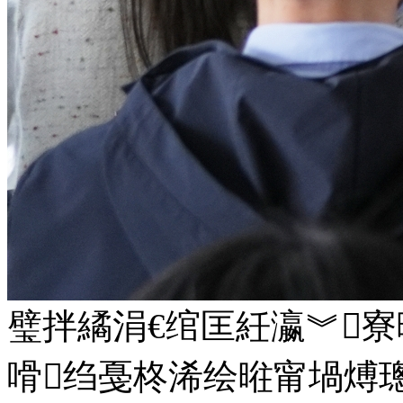
璧拌繘涓€绾匡紝瀛︾寮
嗗绉戞柊浠绘暀甯堝煿