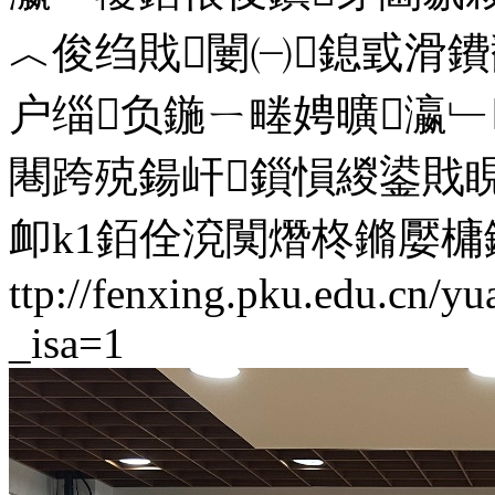
︿俊绉戝闄㈠鎴戜滑
户缁负鍦ㄧ畻娉曠瀛
闀跨殑鍚屽鎻愪緵鍙戝
卹k1銆佺渷闃熸柊鏅嬮槦
ttp://fenxing.pku.edu.cn/y
_isa=1