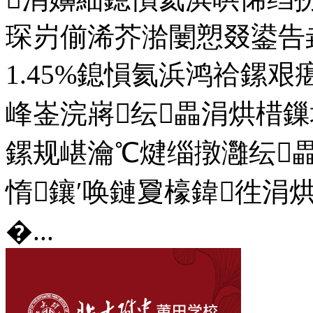
琛岃偂浠芥湁闄愬叕鍙告
1.45%鎴愪氦浜鸿祫鏍
峰崟浣嶈纭畾涓烘棤鏁
鏍规嵁瀹℃煡缁撴灉纭
惰鑲′唤鏈夐檺鍏徃涓
�...