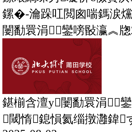
鏍�-瀹跺叿閲囪喘鎷涙爣
闄勫睘涓鑾嗙敯瀛︽牎2
鍖椾含澶у闄勫睘涓
閾惰鎴愪氦缁撴灉鍏