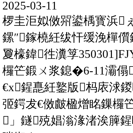
2025-03-11
椤圭洰姒傚喌鍙楀寳浜
鏍″鎵橈紝绂忓缓浼樿
夐檺鍏徃瀵筟350301]FJ
欏笀鍛ㄨ浆鎴�6-11灞傝
€х鍟嗭紝鐜版杩庡浗
弬鍔犮€傚皻楹熷眳鏁欏笀
」鐩殑娼滃湪渚涘簲