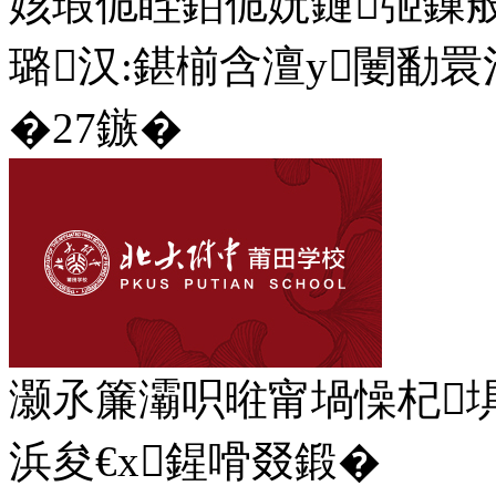
姟瑕佹眰銆佹妧鏈弬鏁般
璐汉:鍖椾含澶у闄勫睘
�27鏃�
灏氶簾灞呮暀甯堝懆杞埧6
浜夋€х鍟嗗叕鍛�