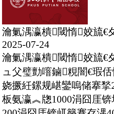
瀹氭湡瀛樻閾惰姣旈€
2025-07-24
瀹氭湡瀛樻閾惰姣旈€
ュ父璧勯噾鏀粯闇€瑕
娆撅紝鏍规嵁鑾嗚储搴揫2
板氨瀛︽牎1000涓囧厓
200涓囧厓锛屼簩骞存湡4