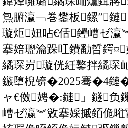
鍏烽噰璐繘琛屾爣鍓嶈
炰腑瀛﹁巻鐢板鏍″鏈
璇炬妞呫€佸鑸嶆ゼ瀛
搴婄瓑瀹跺叿鐨勫晢鍔¤
繘琛岃璇侊紝鐜拌繘琛
鏃堕棿锛�2025骞�4鏈�
ャ€傚娉�:鏈」鐩负
嶆ゼ瀛︾敓搴婇摵銆佹暀