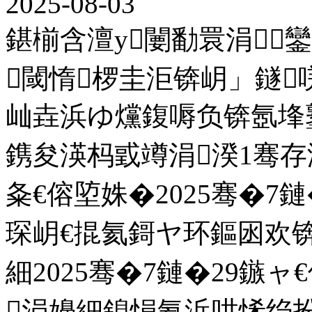
2025-08-03
鍖椾含澶у闄勫睘涓
閾惰椤圭洰锛岄」鐩
屾垚浜ゆ爣鍑嗕负锛氬埄
鎸夋渶杩戜竴涓湀1骞存
夈€傛埅姝�2025骞�7
琛岄€掍氦鎶ヤ环鏂囦欢
細2025骞�7鏈�29鏃
涓嬶細鎴愪氦浜哄悕绉