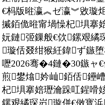
€杩版暀瀛︽ゼ瀛︾敓璇炬
摵銆佹暀甯堝懆杞埧搴婄
妧鏈弬鏁般€佽鏍艰繘
璇佸叕绀猴紝鍏ず鏃堕棿
嚦2026骞�4鏈�30鏃ャ
煎鐢熻妗屾銆佸鑸
杞埧搴婄瓑瀹跺叿鍟嗗姟
鏍艰繘琛岃璇併€傚寳浜