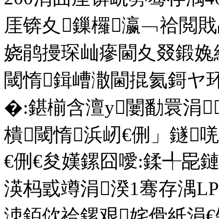
厓锛夊鏁欏瀛﹁祫閲
娆鹃摱琛屾瘮閫夊叕鍛婏
閾惰鍓嶆潵閫掍氦鎶ヤ
�:鍖椾含澶у闄勫睘涓
樻閾惰浜屻€侀」鐩
€侀€夋嫨鏍囧噯:鍒╃巼
渶杩戜竴涓湀1骞存湡L
洓銆佽祫鏍艰姹傦紙涓€锛