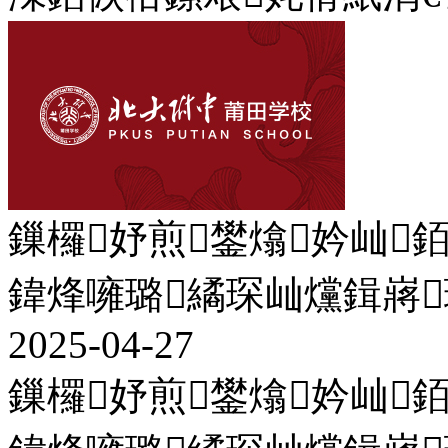
鏁欏妤煎鐢熻妗屾
鍏烽噰璐繘琛屾爣鍓嶈
2025-04-27
鏁欏妤煎鐢熻妗屾