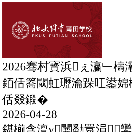
2026骞村寳浜ぇ瀛﹂檮
銆佸簥閾虹瓑瀹跺叿鍙婂
佸叕鍛�
2026-04-28
鍖椾含澶у闄勫睘涓