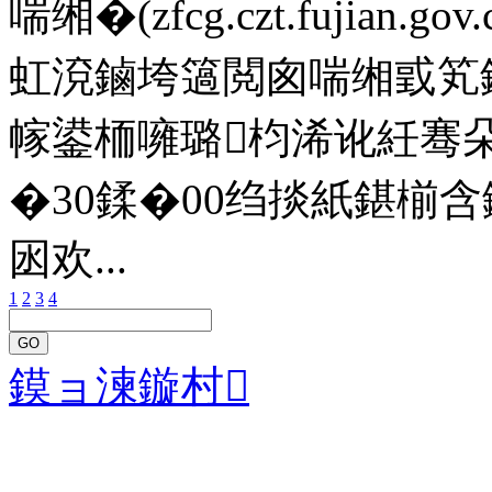
喘缃�(zfcg.czt.fujia
虹渷鏀垮簻閲囪喘缃戜笂
幏鍙栭噰璐枃浠讹紝骞朵簬
�30鍒�00绉掞紙鍖椾
囦欢...
1
2
3
4
GO
鏌ョ湅鏇村