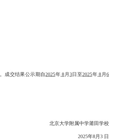
。成交结果公示期自
2025
年
8
月
3
日至
2025
年
8
月
6
北京大学附属中学莆田学校
2025
年
8
月
3
日