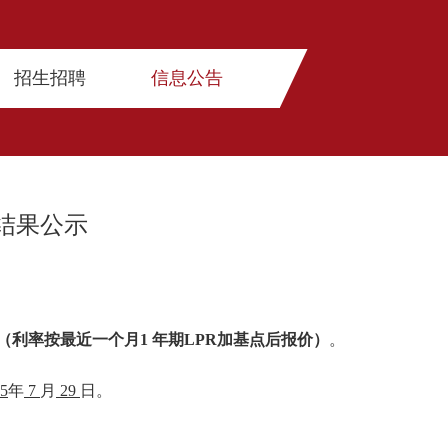
招生招聘
信息公告
结果公示
（利率按最近一个月1 年期LPR加基点后报价）
。
5
年
7
月
29
日。