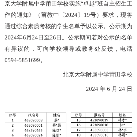
京大学附属中学莆田学校实施
“
卓越
”
班自主招生工
作的通知》（莆教中〔
2024
〕
19
号）要求，现将
通过综合素质考核的学生名单予以公示。公示期为
2024
年
6
月
24
日至
26
日。公示期间若对公示的名单
有异议的，可向学校领导或教务处反馈，电话
0594-5851699
。
北京大学附属中学莆田学校
2024
年
6
月
24
日