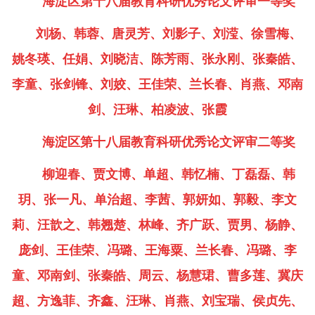
海淀区第十八届教育科研优秀论文评审一等奖
刘杨、韩蓉、唐灵芳、刘影子、刘滢、徐雪梅、
姚冬瑛、任娟、刘晓洁、陈芳雨、张永刚、张秦皓、
李童、张剑锋、刘姣、王佳荣、兰长春、肖燕、邓南
剑、汪琳、柏凌波、张霞
海淀区第十八届教育科研优秀论文评审二等奖
柳迎春、贾文博、单超、韩忆楠、丁磊磊、韩
玥、张一凡、单治超、李茜、郭妍如、郭毅、李文
莉、汪歆之、韩翘楚、林峰、齐广跃、贾男、杨静、
庞剑、王佳荣、冯璐、王海粟、兰长春、冯璐、李
童、邓南剑、张秦皓、周云、杨慧珺、曹多莲、冀庆
超、方逸菲、齐鑫、汪琳、肖燕、刘宝瑞、侯贞先、