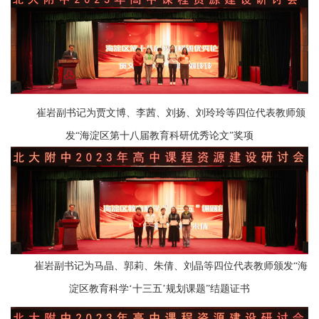
崔岩副书记为贾文博、李茜、刘扬、刘玲玲等四位代表教师颁
发“海淀区第十八届教育科研优秀论文”奖项
崔岩副书记为马晶、郭莉、朱倩、刘晶等四位代表教师颁发“海
淀区教育科学‘十三五’规划课题”结题证书