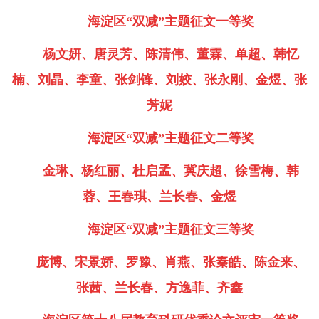
海淀区“双减”主题征文一等奖
杨文妍、唐灵芳、陈清伟、董霖、单超、韩忆
楠、刘晶、李童、张剑锋、刘姣、张永刚、金煜、张
芳妮
海淀区“双减”主题征文二等奖
金琳、杨红丽、杜启孟、冀庆超、徐雪梅、韩
蓉、王春琪、兰长春、金煜
海淀区“双减”主题征文三等奖
庞博、宋景娇、罗豫、肖燕、张秦皓、陈金来、
张茜、兰长春、方逸菲、齐鑫