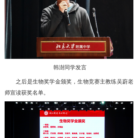
韩澍同学发言
之后是生物奖学金颁奖，生物竞赛主教练吴蔚老
师宣读获奖名单。