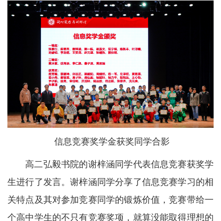
信息竞赛奖学金获奖同学合影
高二弘毅书院的谢梓涵同学代表信息竞赛获奖学
生进行了发言。谢梓涵同学分享了信息竞赛学习的相
关特点及其对参加竞赛同学的锻炼价值，竞赛带给一
个高中学生的不只有竞赛奖项，就算没能取得理想的