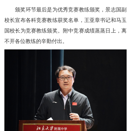
颁奖环节最后是为优秀竞赛教练颁奖，景志国副
校长宣布各科竞赛教练获奖名单，王亚章书记和马玉
国校长为竞赛教练颁奖。附中竞赛成绩蒸蒸日上，离
不开各位教练的辛勤付出。