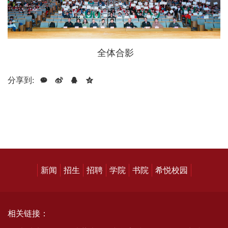
全体合影
分享到:
新闻
招生
招聘
学院
书院
希悦校园
相关链接：