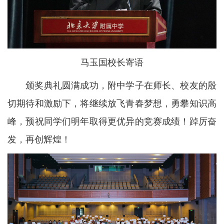
马玉国校长寄语
颁奖典礼圆满成功，附中学子在师长、校友的殷
切期待和激励下，将继续放飞青春梦想，勇攀知识高
峰，预祝同学们明年取得更优异的竞赛成绩！踔厉奋
发，再创辉煌！