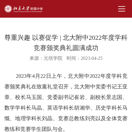
尊重兴趣 以赛促学 | 北大附中2022年度学科
竞赛颁奖典礼圆满成功
来源：元培学院
时间：2023-04-25
2023年4月22日上午，北大附中2022年度学科竞
赛颁奖典礼在致蕙礼堂召开，北大附中党委书记王亚
章、校长马玉国、党委副书记崔岩、副校长景志国、
数学学科长马晶、英语学科长胡湘华、历史学科长马
慨、地理学科长刘晶、竞赛总教练刘亮以及全体竞赛
教练和竞赛学生团队与会。