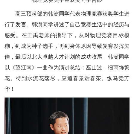
高三预科部的韩澍同学代表物理竞赛获奖学生进
行了发言。韩澍同学讲述了自己竞赛生活中的经历与
感受。在王禹老师的指导下，从对物理竞赛目标模
糊，到成为种子选手，再到身体原因导致复赛发挥欠
佳，最后以北大卓越人才计划的成功收尾。韩澍同学
以《望江南》一曲作为演讲总结：巫山过，细雨饰繁
花。待到水流花落尽，应追春景话春茶。纵马竞芳
华！