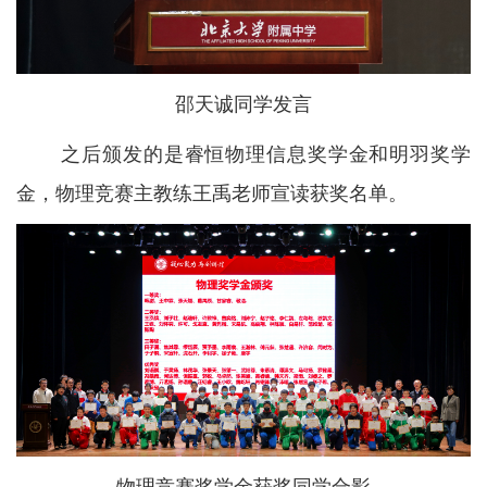
邵天诚同学发言
之后颁发的是睿恒物理信息奖学金和明羽奖学
金，物理竞赛主教练王禹老师宣读获奖名单。
物理竞赛奖学金获奖同学合影