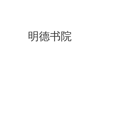
明德书院
格物书院
致知书院
诚意书院
正心书院
明德书院