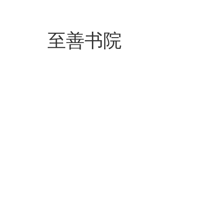
至善书院
新民书院
至善书院
熙敬书院
弘毅书院