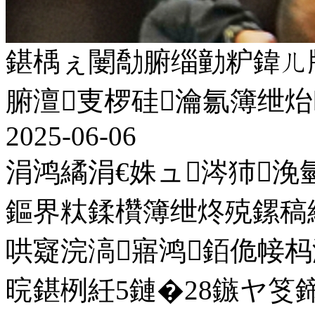
鍖楀ぇ闄勪腑缁勭粐鍏ㄦ
腑澶叓椤硅瀹氱簿绁
2025-06-06
涓鸿繘涓€姝ュ涔犻浼
鏂界粏鍒欑簿绁炵殑鏍稿
哄寲浣滈寤鸿銆佹帹
晥鍖栵紝5鏈�28鏃ヤ笅