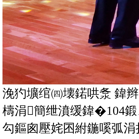
浼犳壙绾㈣壊鍩哄洜 鍏辫
檮涓簡绁濆缓鍏�104
勾鏂囪壓姹囨紨鍦嗘弧涓