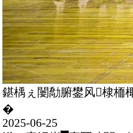
鍖楀ぇ闄勪腑鐢风棣栭棷
�
2025-06-25