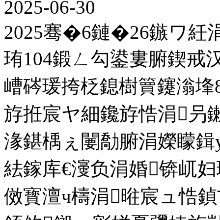
2025-06-30
2025骞�6鏈�26鏃ワ
珛104鍛ㄥ勾鍙婁腑鍥
嶆硶瑗挎柉鎴樹簤鑳滃埄8
斿拰宸ヤ細鑱斿悎涓叧
湪鍖楀ぇ闄勪腑涓嬫矇鍓у
紶鎵库€濅负涓婚锛屼
傚寳澶ч檮涓暀宸ュ悎