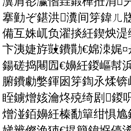
瀵肩彮瀛愭垚鍛樺拰涓叧
搴勭ぞ鍖洪瀵间笌鍏ㄦ
備互姝屼负濯掞紝鍥炴湜
卞洟婕斿敱鐨勩€婂洓娓¤
鍚磋捣闀囥€嬶紝鍐嶇幇
腑鐨勮嫳鍕囦笌鍧氶煣锛
眰鐪熷姟瀹炵殑绮剧鍐
熷湴銆嬶紝榛勫簞绀惧尯
娣辨儏浼犻€掍簡鍏堢儓浠