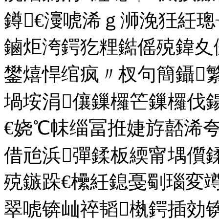
鐏€濅唬浠ｇ浉浼狅紝
鏀炬洿鍔犵粴鐑傜殑鍏夊
鐢熺悍绾疯〃杈句簡鑷
堝垵涓儴鏁欏笀鏁欏伐
€娆℃帓缁冨拰婕斿嚭浠
借兘浜彈鍒板緛甯堣儨
殑鏃跺€欙紝鎴戞劅瑙変
翠唬锛屾祽韬槸鍔插効