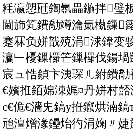
粍瀛愬瓩鍧氬畾鍦拌璧
閫斾笂鐨勪竴瀹氭槸鏁
蹇冧负姘戠殑涓浗鍏变
瀛﹂櫌鏁欏笀鏁欏伐鍚堝
宸ュ悎鍞卞洟琛ㄦ紨鐨勪
€嬪拰銆婂洓娓¤丹姘村
с€佹€濇兂鎬у拰鑹烘湳鎬
兘澶熷湪鑸炲彴涓婅〃婕