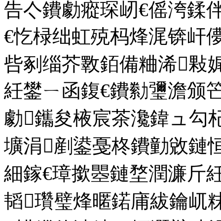
告亽鐨勮瘲琛屻€傜洿鍒
€忔椂绌虹殑杩烽浘锛屽
呰剢缁芥斁銆備粬浠敤
紝鐢ㄧ函鍑€鐨勬瓕澹颁
勮鑴夋棭宸茶瀺鍏ュ勾
壙涓剷鍙戞柊鐨勭敓鏈
細鎵€璋撳瞾鏈堥潤濂斤
韬瓚璧烽暱鍩庯紱鑰屼