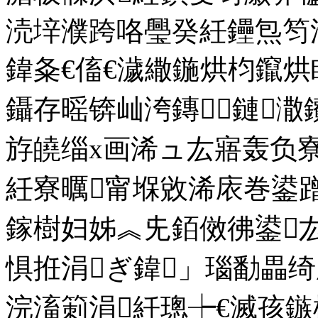
涜垶濮跨咯璺癸紝鑸炰笉
鍏夈€傗€濊繖鍦烘枃鑹
鑷存暚锛屾洿鏄鏈潵
斿皢缁х画浠ュ厷寤轰负
紝寮曞甯堢敓浠庡巻鍙
鎵樹妇姊︽兂銆傚彿鍙
惧拰涓ぎ鍏」瑙勫畾绮
浣滀箣涓紝璁┾€滅孩鏃