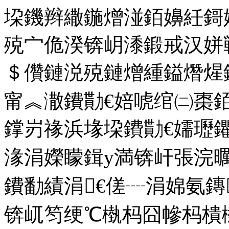
垜鐖辫繖鍦熷湴銆嬶紝鎶
殑宀佹湀锛岄潻鍛戒汉姘
＄儹鏈涚殑鏈熷緟鎰熸煋
甯︽潵鐨勩€婄唬绾㈡棗
鐣岃禒浜堟垜鐨勩€嬬瓑
湪涓嬫矇鍓у満锛屽張浣
鐨勫績涓€傞┈涓婂氨
锛屼笉绠℃槸杩囧幓杩樻