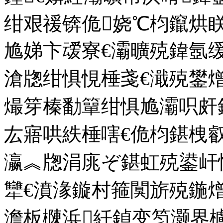
绀艰禐锛佹娆℃枃鑹烘眹
尯娣卞叆寮€灞曠殑鍏氬
滄牎绀惧悓棰戔€濈殑鐢
熶笌榛勫簞绀惧尯灞呮皯
厷寤哄紩棰嗐€佹枃鍖栧
瀛︽牎涓庣ぞ鍖虹殑鍙屽
犫€濆湪鏇村箍闃旂殑鍦熷
澹板樄浜紝鍞变笉灏界