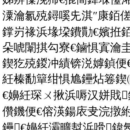
潥瀹氱殑鐞嗘兂淇″康銆
鐣岃禒浜堟垜鐨勩€嬪拰
朵唬闈掑勾寮€鏀惧寘瀹
鍥犵殑鍐冲績锛涚嫭鍞便
紝榛勫簞绀惧尯鑸炶箞鍥
€嬶紝琛ㄨ揪浜嗕汉姘戝
儹鐖便€傛渶鍚庡叏浣撴
鑸€嬶紝灞曠幇浜嗗