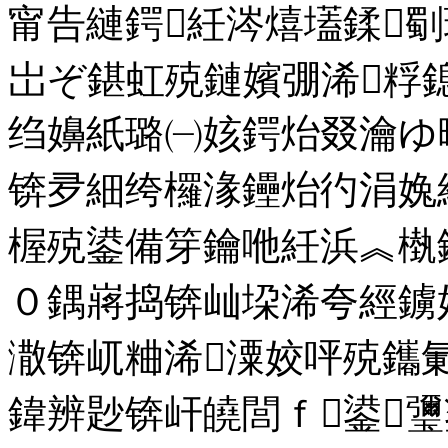
甯告縺鍔紝涔熺壒鍒
岀ぞ鍖虹殑鏈嬪弸浠粰
绉嬶紙璐㈠姟鍔炲叕瀹ゆ
锛夛細绔欏湪鑸炲彴涓婏
楃殑鍙備笌鑰咃紝浜︽槸
０鍝嶈捣锛屾垜浠夸經鐪
潵锛屼粬浠潥姣呯殑鑴
鍏辨尟锛屽皢閭ｆ鍙