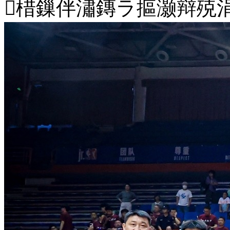
棤鏁伴潚鏄ラ摳灏辩殑