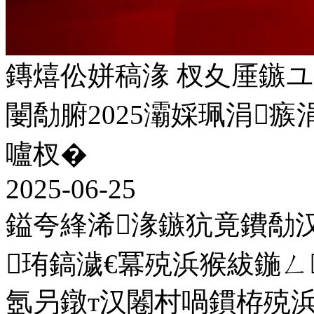
鏄熺伀姘稿湪 杈夊厜鏃ユ
闄勪腑2025灞婇珮涓
嚧杈�
2025-06-25
鎰夸綘浠湪鏃犺竟鐨勪
珛鎬濊€冪殑浜猴紱鍦ㄥ
氬叧鐓т汉闂村喎鏆栫殑