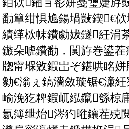
銆佽鎺ョ彮姘戞瓕婕斿
勫簞绀惧尯鍚堝敱鍥€
績缂栨帓鐨勮妭鐩紝涓
鏃朵唬鐨勫．闃斿巻鍙茬
牎甯堢敓鍜岀ぞ鍖哄眳姘
勨€滃ぇ鎬濇斂璇锯€濓
崳浼犵粺鍜屼紭鑹綔椋庯
氱簿绁炲涔犳暀鑲茬殑閲