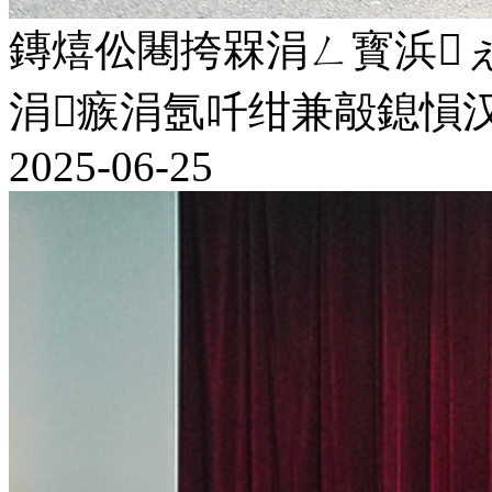
鏄熺伀闀挎槑涓ㄥ寳浜ぇ
涓瘯涓氬吀绀兼毃鎴愪
2025-06-25