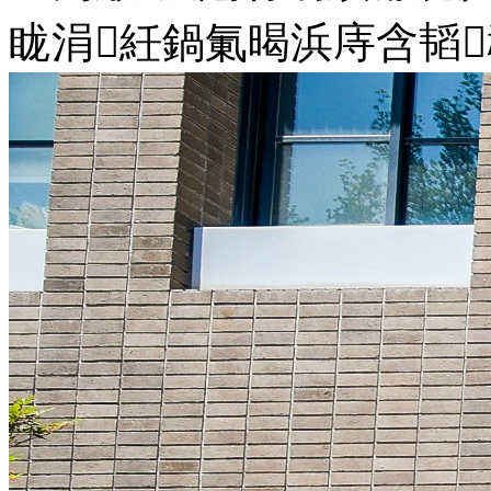
眬涓紝鍋氭暍浜庤含韬