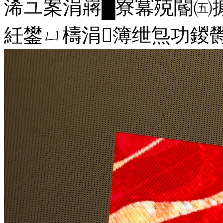
浠ユ案涓嶈█寮冪殑閽㈤
紝鐢ㄩ檮涓簿绁炰功鍐欎