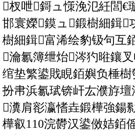
杈呭鎶ュ憡浼氾紝閭€
邯寰嬫鏌ュ鍛樹細鍓
樹細鍓富浠绘豹钑句互
瀹氱簿绁炲涔犳暀鑲
绾垫繁鍙戝睍銆嬩负棰樹
扮帇浜氱珷锛屽厷濮斿壇
瀵肩彮瀛愭垚鍛樺強鍚
樺叡110浣欎汉鍙傚姞